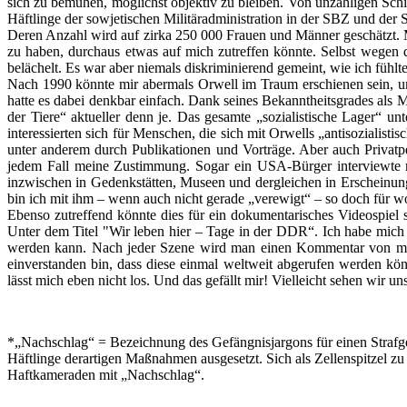
sich zu bemühen, möglichst objektiv zu bleiben. Von unzähligen Schi
Häftlinge der sowjetischen Militäradministration in der SBZ und der 
Deren Anzahl wird auf zirka 250 000 Frauen und Männer geschätzt. M
zu haben, durchaus etwas auf mich zutreffen könnte. Selbst wegen
belächelt. Es war aber niemals diskriminierend gemeint, wie ich fühlte
Nach 1990 könnte mir abermals Orwell im Traum erschienen sein, um 
hatte es dabei denkbar einfach. Dank seines Bekanntheitsgrades al
der Tiere“ aktueller denn je. Das gesamte „sozialistische Lager“ 
interessierten sich für Menschen, die sich mit Orwells „antisozialis
unter anderem durch Publikationen und Vorträge. Aber auch Privatp
jedem Fall meine Zustimmung. Sogar ein USA-Bürger interviewte mic
inzwischen in Gedenkstätten, Museen und dergleichen in Erscheinun
bin ich mit ihm – wenn auch nicht gerade „verewigt“ – so doch für wo
Ebenso zutreffend könnte dies für ein dokumentarisches Videospiel s
Unter dem Titel "Wir leben hier – Tage in der DDR“. Ich habe mich 
werden kann. Nach jeder Szene wird man einen Kommentar von mir ei
einverstanden bin, dass diese einmal weltweit abgerufen werden kön
lässt mich eben nicht los. Und das gefällt mir! Vielleicht sehen wir un
*„Nachschlag“ = Bezeichnung des Gefängnisjargons für einen Strafgef
Häftlinge derartigen Maßnahmen ausgesetzt. Sich als Zellenspitzel zu
Haftkameraden mit „Nachschlag“.