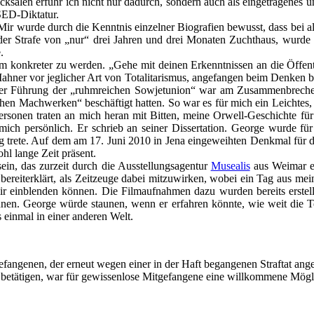
cksalen erfuhr ich nicht nur dadurch, sondern auch als eingetragenes 
SED-Diktatur.
ir wurde durch die Kenntnis einzelner Biografien bewusst, dass bei 
 der Strafe von „nur“ drei Jahren und drei Monaten Zuchthaus, wur
.
konkreter zu werden. „Gehe mit deinen Erkenntnissen an die Öffentli
s Mahner vor jeglicher Art von Totalitarismus, angefangen beim Denke
unter Führung der „ruhmreichen Sowjetunion“ war am Zusammenbrechen
tischen Machwerken“ beschäftigt hatten. So war es für mich ein Leichte
ersonen traten an mich heran mit Bitten, meine Orwell-Geschichte f
h persönlich. Er schrieb an seiner Dissertation. George wurde für 
g trete. Auf dem am 17. Juni 2010 in Jena eingeweihten Denkmal für 
hl lange Zeit präsent.
ein, das zurzeit durch die Ausstellungsagentur
Musealis
aus Weimar e
bereiterklärt, als Zeitzeuge dabei mitzuwirken, wobei ein Tag aus me
nblenden können. Die Filmaufnahmen dazu wurden bereits erstellt. Da
nen. George würde staunen, wenn er erfahren könnte, wie weit die Tech
s einmal in einer anderen Welt.
angenen, der erneut wegen einer in der Haft begangenen Straftat ange
 betätigen, war für gewissenlose Mitgefangene eine willkommene Möglic