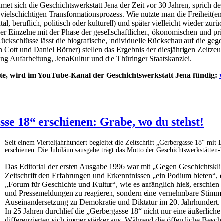
dmet sich die Geschichtswerkstatt Jena der Zeit vor 30 Jahren, sprich
 vielschichtigen Transformationsprozess. Wie nutzte man die Freiheit
, beruflich, politisch oder kulturell) und später vielleicht wieder zur
er Einzelne mit der Phase der gesellschaftlichen, ökonomischen und pr
ckschlüsse lässt die biografische, individuelle Rückschau auf die ge
 Cott und Daniel Börner) stellen das Ergebnis der diesjährigen Zeitz
ng Aufarbeitung, JenaKultur und die Thüringer Staatskanzlei.
te, wird im YouTube-Kanal der Geschichtswerkstatt Jena fündig:
se 18“ erschienen: Grabe, wo du stehst!
Seit einem Vierteljahrhundert begleitet die Zeitschrift „Gerbergasse 18“ mit
erschienen. Die
Jubiläumsausgabe trägt das Motto der Geschichtswerkstätt
Das Editorial der ersten Ausgabe 1996 war mit „Gegen Geschichtsklit
Zeitschrift den Erfahrungen und Erkenntnissen „ein Podium bieten“, d
„Forum für Geschichte und Kultur“, wie es anfänglich hieß, erschien f
und Pressemeldungen zu reagieren, sondern eine vernehmbare Stimme d
Auseinandersetzung zu Demokratie und Diktatur im 20. Jahrhundert.
In 25 Jahren durchlief die „Gerbergasse 18“ nicht nur eine äußerli
differenzierten sich immer stärker aus. Während die öffentliche Besc