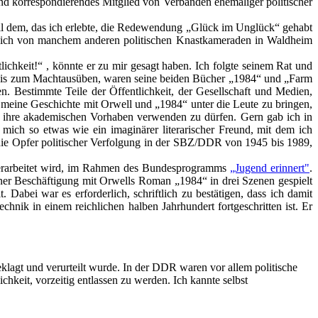
und korrespondierendes Mitglied von Verbänden ehemaliger politischer
all dem, das ich erlebte, die Redewendung „Glück im Unglück“ gehabt
de ich von manchem anderen politischen Knastkameraden in Waldheim
chkeit!“ , könnte er zu mir gesagt haben. Ich folgte seinem Rat und
n bis zum Machtausüben, waren seine beiden Bücher „1984“ und „Farm
. Bestimmte Teile der Öffentlichkeit, der Gesellschaft und Medien,
s, meine Geschichte mit Orwell und „1984“ unter die Leute zu bringen,
ür ihre akademischen Vorhaben verwenden zu dürfen. Gern gab ich in
mich so etwas wie ein imaginärer literarischer Freund, mit dem ich
die Opfer politischer Verfolgung in der SBZ/DDR von 1945 bis 1989,
rarbeitet wird, im Rahmen des Bundesprogramms
„Jugend erinnert"
.
iner Beschäftigung mit Orwells Roman „1984“ in drei Szenen gespielt
bei war es erforderlich, schriftlich zu bestätigen, dass ich damit
nik in einem reichlichen halben Jahrhundert fortgeschritten ist. Er
klagt und verurteilt wurde. In der DDR waren vor allem politische
hkeit, vorzeitig entlassen zu werden. Ich kannte selbst