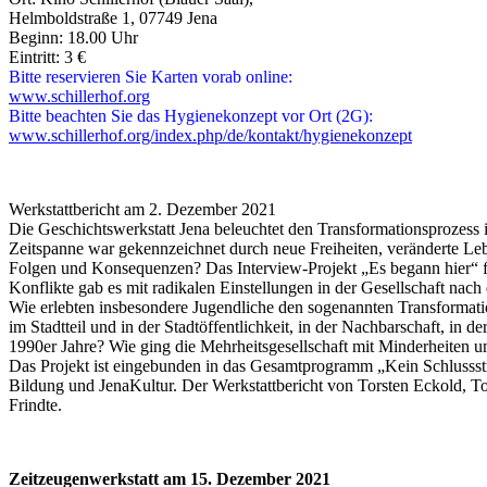
Helmboldstraße 1, 07749 Jena
Beginn: 18.00 Uhr
Eintritt: 3 €
Bitte reservieren Sie Karten vorab online:
www.schillerhof.org
Bitte beachten Sie das Hygienekonzept vor Ort (2G):
www.schillerhof.org/index.php/de/kontakt/hygienekonzept
Werkstattbericht am 2. Dezember 2021
Die Geschichtswerkstatt Jena beleuchtet den Transformationsprozess
Zeitspanne war gekennzeichnet durch neue Freiheiten, veränderte Le
Folgen und Konsequenzen? Das Interview-Projekt „Es begann hier“ fr
Konflikte gab es mit radikalen Einstellungen in der Gesellschaft nac
Wie erlebten insbesondere Jugendliche den sogenannten Transformatio
im Stadtteil und in der Stadtöffentlichkeit, in der Nachbarschaft, in
1990er Jahre? Wie ging die Mehrheitsgesellschaft mit Minderheiten 
Das Projekt ist eingebunden in das Gesamtprogramm „Kein Schlussstr
Bildung und JenaKultur. Der Werkstattbericht von Torsten Eckold, To
Frindte.
Zeitzeugenwerkstatt am 15. Dezember 2021