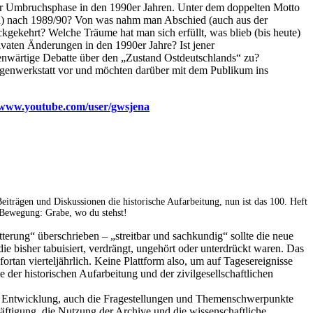
 der Umbruchsphase in den 1990er Jahren. Unter dem doppelten Motto
(en) nach 1989/90? Von was nahm man Abschied (auch aus der
ückgekehrt? Welche Träume hat man sich erfüllt, was blieb (bis heute)
ivaten Änderungen in den 1990er Jahre? Ist jener
genwärtige Debatte über den „Zustand Ostdeutschlands“ zu?
eugenwerkstatt vor und möchten darüber mit dem Publikum ins
www.youtube.com/user/gwsjena
 Beiträgen
und Diskussionen die historische Aufarbeitung, nun ist das 100. Heft
en-Bewegung: Grabe, wo
du stehst!
terung“ überschrieben – „streitbar und sachkundig“ sollte die neue
ie bisher tabuisiert, verdrängt, ungehört oder unterdrückt waren. Das
ortan vierteljährlich. Keine Plattform also, um auf Tagesereignisse
er historischen Aufarbeitung und der zivilgesellschaftlichen
che Entwicklung, auch die Fragestellungen und Themenschwerpunkte
häftigung, die Nutzung der Archive und die wissenschaftliche