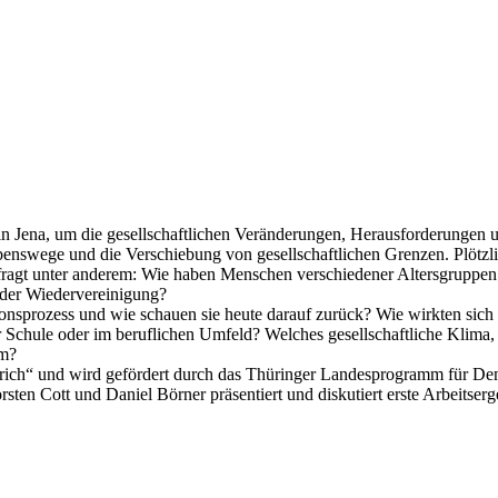
 in Jena, um die gesellschaftlichen Veränderungen, Herausforderunge
benswege und die Verschiebung von gesellschaftlichen Grenzen. Plötzl
agt unter anderem: Wie haben Menschen verschiedener Altersgruppen d
h der Wiedervereinigung?
nsprozess und wie schauen sie heute darauf zurück? Wie wirkten sich d
 der Schule oder im beruflichen Umfeld? Welches gesellschaftliche Klim
um?
ich“ und wird gefördert durch das Thüringer Landesprogramm für Demok
rsten Cott und Daniel Börner präsentiert und diskutiert erste Arbeits