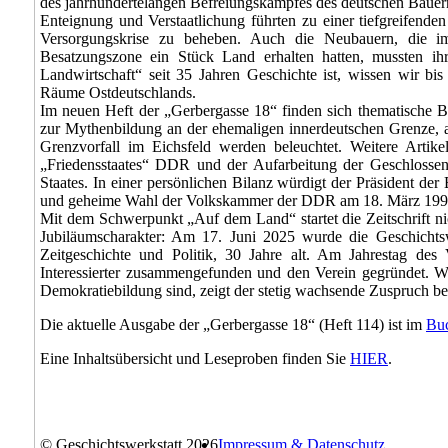
des jahrhundertelangen Befreiungskampfes des deutschen Bauern
Enteignung und Verstaatlichung führten zu einer tiefgreife
Versorgungskrise zu beheben. Auch die Neubauern, die i
Besatzungszone ein Stück Land erhalten hatten, mussten ih
Landwirtschaft“ seit 35 Jahren Geschichte ist, wissen wir b
Räume Ostdeutschlands.
Im neuen Heft der „Gerbergasse 18“ finden sich thematische B
zur Mythenbildung an der ehemaligen innerdeutschen Grenze, a
Grenzvorfall im Eichsfeld werden beleuchtet. Weitere Arti
„Friedensstaates“ DDR und der Aufarbeitung der Geschlossen
Staates. In einer persönlichen Bilanz würdigt der Präsident der
und geheime Wahl der Volkskammer der DDR am 18. März 199
Mit dem Schwerpunkt „Auf dem Land“ startet die Zeitschrift nic
Jubiläumscharakter: Am 17. Juni 2025 wurde die Geschichtswer
Zeitgeschichte und Politik, 30 Jahre alt. Am Jahrestag des V
Interessierter zusammengefunden und den Verein gegründet. Wie
Demokratiebildung sind, zeigt der stetig wachsende Zuspruch b
Die aktuelle Ausgabe der „Gerbergasse 18“ (Heft 114) ist im
Bu
Eine Inhaltsübersicht und Leseproben finden Sie
HIER
.
© Geschichtswerkstatt 2026
Impressum & Datenschutz