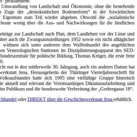
“ proklamierte.
nden Umwandlung von Landschaft und Ökonomie, ohne die bestehende
m Zuge der „demokratischen Bodenreform“ in der Sowjetischen
r Eigentum zum Teil wieder abgeben. Obwohl die „sozialistische
is heute wenig über die Aus- und Nachwirkungen für die ländlichen
eiträge zur Landschaft nach Plan, dem Landleben vor der Linse und
ber auch die Zwangsaussiedlungen 1952 sowie ein nicht alltäglicher
kel widmen sich unter anderem dem Waffenhandel des angeblichen
en Venerologischen Stationen im Disziplinierungsapparat des SED-
 Bundeszentrale für politische Bildung, Thomas Krüger, die erste freie
0.
ht nur in den mittlerweile 30. Jahrgang, auch ein anderes Datum hat
kstatt Jena, Herausgeberin der Thüringer Vierteljahresschrift für
olksaufstandes hatte sich 1995 eine vielfältige Gruppe historisch
 aktuell und relevant die Vereinsanliegen Diktaturaufarbeitung und
eim Publikum und die bundesweite Verbreitung der „Gerbergasse 18“.
chhandel
oder
DIREKT über die Geschichtswerkstatt Jena
erhältlich.