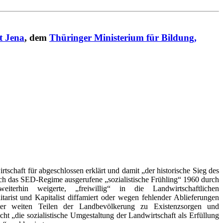
t Jena
, dem
Thüringer Ministerium für Bildung,
schaft für abgeschlossen erklärt und damit „der historische Sieg des
ch das SED-Regime ausgerufene „sozialistische Frühling“ 1960 durch
rhin weigerte, „freiwillig“ in die Landwirtschaftlichen
tarist und Kapitalist diffamiert oder wegen fehlender Ablieferungen
nter weiten Teilen der Landbevölkerung zu Existenzsorgen und
 „die sozialistische Umgestaltung der Landwirtschaft als Erfüllung