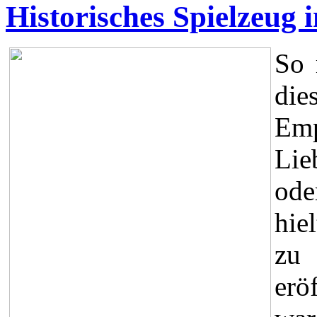
Historisches Spielzeug
So 
di
Emp
Lie
ode
hie
zu
erö